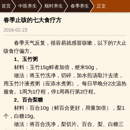
首页
中医养生
顺时养生
春季养生
正文
春季止咳的七大食疗方
2016-02-23
春季天气反复，很容易就感冒咳嗽，以下的7大止
咳食疗偏方。
1、玉竹粥
材料：玉竹15g鲜者加倍，粳米50g 。
做法：将玉竹洗净，切碎，加水煎汤取汁去渣，
用玉竹汁液煮粥（应添水煮粥）。每日早晚分2次温热
服食。1周为1疗程，停1周再行第2疗程。
2、百合梨糖
材料：百合10g（鲜百合更好，用量加倍），梨1
个，白糖15g。
做法：将百合洗净，梨切片。百合、梨、白糖三